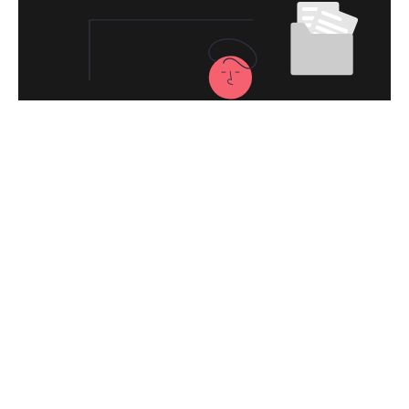
永久免费使用
现在下载闪电加速器VPN，每日签到即可获
得免费时长，快去体验科学上网吧！
下载闪电加速器VPNApp